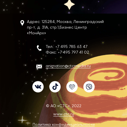
Адрес: 125284, Москва, Ленинградский
пр-т, д. 31А, стр.1,
Бизнес Центр
«МонАрх»
Тел.:
+7 495 785 63 47
Факс:
+7 495 797 41 02
animation@ctcmedia.ru
VK
TikTok
Likee
Viber
© АО «СТС», 2022
www.ctc.ru
Политика конфиденциальности