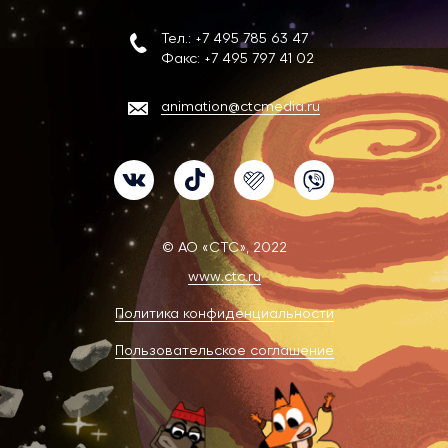
Тел.:
+7 495 785 63 47
Факс:
+7 495 797 41 02
animation@ctcmedia.ru
VK
TikTok
Likee
Viber
© АО «СТС», 2022
www.ctc.ru
Политика конфиденциальности
Пользовательское соглашение