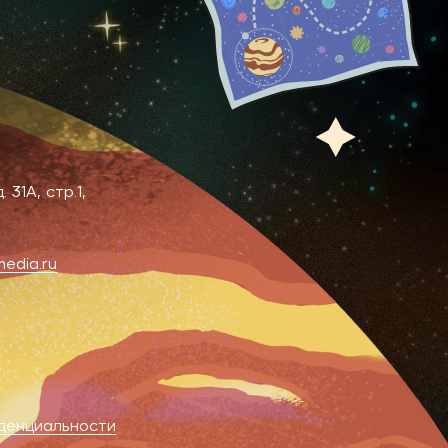
31А, стр.1,
edia.ru
денциальности