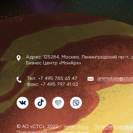
Адрес: 125284, Москва, Ленинградский пр-т, д. 
Бизнес Центр «МонАрх»
Тел.:
+7 495 785 63 47
animation@ctcm
Факс:
+7 495 797 41 02
VK
TikTok
Likee
Viber
© АО «СТС», 2022
www.ctc.ru
Политика конфи
Пользовательское соглашение