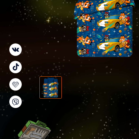
VK
TikTok
Likee
Viber