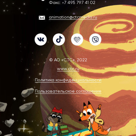
Факс:
+7 495 797 41 02
animation@ctcmedia.ru
VK
TikTok
Likee
Viber
© АО «СТС», 2022
www.ctc.ru
Политика конфиденциальности
Пользовательское соглашение