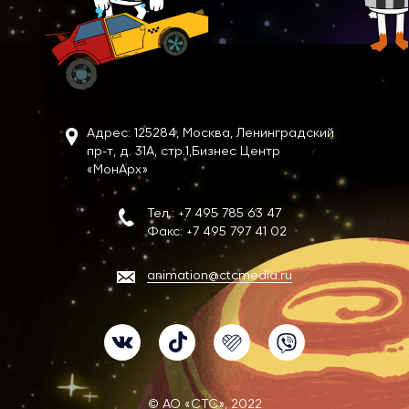
Адрес: 125284, Москва, Ленинградский
пр-т, д. 31А, стр.1,
Бизнес Центр
«МонАрх»
Тел.:
+7 495 785 63 47
Факс:
+7 495 797 41 02
animation@ctcmedia.ru
VK
TikTok
Likee
Viber
© АО «СТС», 2022