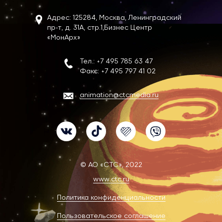
Адрес: 125284, Москва, Ленинградский
пр-т, д. 31А, стр.1,
Бизнес Центр
«МонАрх»
Тел.:
+7 495 785 63 47
Факс:
+7 495 797 41 02
animation@ctcmedia.ru
VK
TikTok
Likee
Viber
© АО «СТС», 2022
www.ctc.ru
Политика конфиденциальности
Пользовательское соглашение