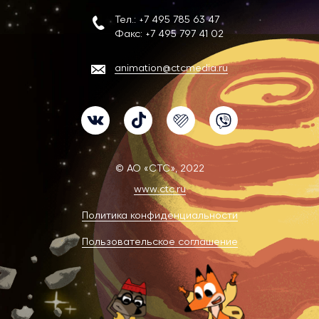
Тел.:
+7 495 785 63 47
Факс:
+7 495 797 41 02
animation@ctcmedia.ru
VK
TikTok
Likee
Viber
© АО «СТС», 2022
www.ctc.ru
Политика конфиденциальности
Пользовательское соглашение